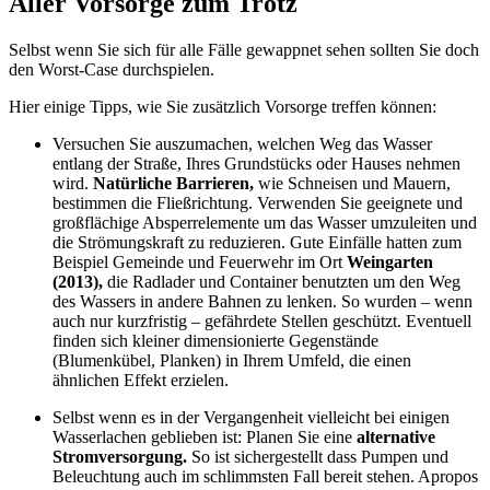
Aller Vorsorge zum Trotz
Selbst wenn Sie sich für alle Fälle gewappnet sehen sollten Sie doch
den Worst-Case durchspielen.
Hier einige Tipps, wie Sie zusätzlich Vorsorge treffen können:
Versuchen Sie auszumachen, welchen Weg das Wasser
entlang der Straße, Ihres Grundstücks oder Hauses nehmen
wird.
Natürliche Barrieren,
wie Schneisen und Mauern,
bestimmen die Fließrichtung. Verwenden Sie geeignete und
großflächige Absperrelemente um das Wasser umzuleiten und
die Strömungskraft zu reduzieren. Gute Einfälle hatten zum
Beispiel Gemeinde und Feuerwehr im Ort
Weingarten
(2013),
die Radlader und Container benutzten um den Weg
des Wassers in andere Bahnen zu lenken. So wurden – wenn
auch nur kurzfristig – gefährdete Stellen geschützt. Eventuell
finden sich kleiner dimensionierte Gegenstände
(Blumenkübel, Planken) in Ihrem Umfeld, die einen
ähnlichen Effekt erzielen.
Selbst wenn es in der Vergangenheit vielleicht bei einigen
Wasserlachen geblieben ist: Planen Sie eine
alternative
Stromversorgung.
So ist sichergestellt dass Pumpen und
Beleuchtung auch im schlimmsten Fall bereit stehen. Apropos