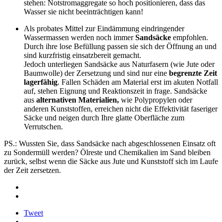
stehen: Notstromaggregate so hoch positionieren, dass das
Wasser sie nicht beeinträchtigen kann!
Als probates Mittel zur Eindämmung eindringender
Wassermassen werden noch immer
Sandsäcke
empfohlen.
Durch ihre lose Befüllung passen sie sich der Öffnung an und
sind kurzfristig einsatzbereit gemacht.
Jedoch unterliegen Sandsäcke aus Naturfasern (wie Jute oder
Baumwolle) der Zersetzung und sind nur eine
begrenzte Zeit
lagerfähig
. Fallen Schäden am Material erst im akuten Notfall
auf, stehen Eignung und Reaktionszeit in frage. Sandsäcke
aus
alternativen Materialien,
wie Polypropylen oder
anderen Kunststoffen, erreichen nicht die Effektivität faseriger
Säcke und neigen durch Ihre glatte Oberfläche zum
Verrutschen.
PS.: Wussten Sie, dass Sandsäcke nach abgeschlossenen Einsatz oft
zu Sondermüll werden? Ölreste und Chemikalien im Sand bleiben
zurück, selbst wenn die Säcke aus Jute und Kunststoff sich im Laufe
der Zeit zersetzen.
Tweet