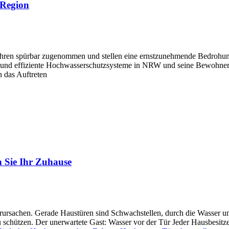
 Region
ahren spürbar zugenommen und stellen eine ernstzunehmende Bedrohung 
e und effiziente Hochwasserschutzsysteme in NRW und seine Bewohner z
 das Auftreten
n Sie Ihr Zuhause
rsachen. Gerade Haustüren sind Schwachstellen, durch die Wasser un
schützen. Der unerwartete Gast: Wasser vor der Tür Jeder Hausbesitzer