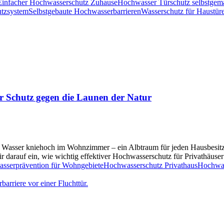
Einfacher Hochwasserschutz Zuhause
Hochwasser Türschutz selbstgem
tzsystem
Selbstgebaute Hochwasserbarrieren
Wasserschutz für Haustür
er Schutz gegen die Launen der Natur
 das Wasser kniehoch im Wohnzimmer – ein Albtraum für jeden Hausbesit
 darauf ein, wie wichtig effektiver Hochwasserschutz für Privathäuse
sserprävention für Wohngebiete
Hochwasserschutz Privathaus
Hochwas