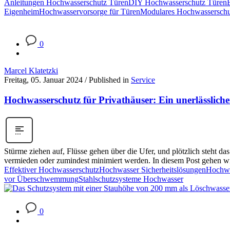
Anleitungen Hochwasserschutz Türen
DIY Hochwasserschutz Türen
Eigenheim
Hochwasservorsorge für Türen
Modulares Hochwasserschu
0
Marcel Klatetzki
Freitag, 05. Januar 2024
/
Published in
Service
Hochwasserschutz für Privathäuser: Ein unerlässlich
Stürme ziehen auf, Flüsse gehen über die Ufer, und plötzlich steht
vermieden oder zumindest minimiert werden. In diesem Post gehen wir
Effektiver Hochwasserschutz
Hochwasser Sicherheitslösungen
Hochwa
vor Überschwemmung
Stahlschutzsysteme Hochwasser
0