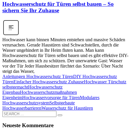
Hochwasserschutz für Türen selbst bauen – So
sichern Sie Ihr Zuhause
Hochwasser kann binnen Minuten entstehen und massive Schäden
verursachen. Gerade Haustüren sind Schwachstellen, durch die
Wasser ungehindert in Ihr Heim fluten kann. Man kann
Hochwasserschutz für Türen selbst bauen und es gibt effektive DIY-
Maßnahmen, um sich zu schützen. Der unerwartete Gast: Wasser
vor der Tür Jeder Hausbesitzer fürchtet das Szenario: Über Nacht
steigt das Wasser,
Anleitungen Hochwasserschutz Türen
DIY Hochwasserschutz
Türen
Einfacher Hochwasserschutz Zuhause
Hochwasser Türschutz
selbstgemacht
Hochwasserschutz
Eigenbau
Hochwasserschutzmaßnahmen
Eigenheim
Hochwasservorsorge für Türen
Modulares
Hochwasserschutzsystem
Selbstgebaute
Hochwasserbarrieren
Wasserschutz für Haustüren
Neueste Kommentare