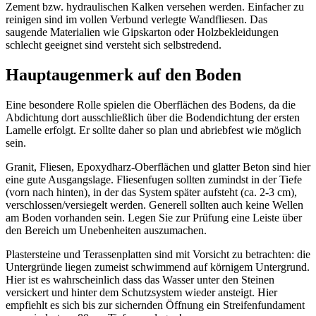
Zement bzw. hydraulischen Kalken versehen werden. Einfacher zu
reinigen sind im vollen Verbund verlegte Wandfliesen. Das
saugende Materialien wie Gipskarton oder Holzbekleidungen
schlecht geeignet sind versteht sich selbstredend.
Hauptaugenmerk auf den Boden
Eine besondere Rolle spielen die Oberflächen des Bodens, da die
Abdichtung dort ausschließlich über die Bodendichtung der ersten
Lamelle erfolgt. Er sollte daher so plan und abriebfest wie möglich
sein.
Granit, Fliesen, Epoxydharz-Oberflächen und glatter Beton sind hier
eine gute Ausgangslage. Fliesenfugen sollten zumindst in der Tiefe
(vorn nach hinten), in der das System später aufsteht (ca. 2-3 cm),
verschlossen/versiegelt werden. Generell sollten auch keine Wellen
am Boden vorhanden sein. Legen Sie zur Prüfung eine Leiste über
den Bereich um Unebenheiten auszumachen.
Plastersteine und Terassenplatten sind mit Vorsicht zu betrachten: die
Untergründe liegen zumeist schwimmend auf körnigem Untergrund.
Hier ist es wahrscheinlich dass das Wasser unter den Steinen
versickert und hinter dem Schutzsystem wieder ansteigt. Hier
empfiehlt es sich bis zur sichernden Öffnung ein Streifenfundament