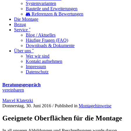
Systemvarianten
Bauteile und Erweiterungen
👥 Referenzen & Bewertungen
Die Montage
Bezug
Service ˇ
Blog / Aktuelles
Häufige Fragen (FAQ)
Downloads & Dokumente
Über uns ˇ
Wer wir sind
Kontakt aufnehmen
Impressum
Datenschutz
Beratungsgespräch
vereinbaren
Marcel Klatetzki
Donnerstag, 30. Juni 2016
/
Published in
Montagehinweise
Geeignete Oberflächen für die Montage
In all unseren Abbildungen und Beschreibungen wurde davon